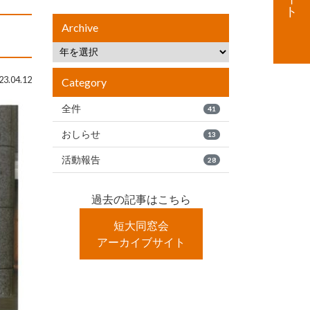
Archive
3.04.12
Category
全件
41
おしらせ
13
活動報告
28
過去の記事はこちら
短大同窓会
アーカイブサイト