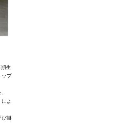
２期生
トップ
た。
」によ
呼び掛