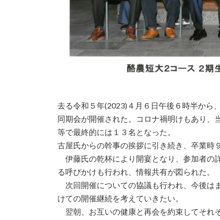
去る令和５年(2023)４月６日午後６時半
同期会が開催された。コロナ禍明けもあり、
等で最終的には１３名となった。
古屋氏からの幹事の挨拶に引き続き、卒業時
伊藤氏の乾杯により開宴となり、参加者の詳
る呼びかけも行われ、情報共有が図られた。
次回開催についての協議も行われ、今後はま
けての開催継続を考えていきたい。
翌朝、お互いの健康と再会を約束してそれぞ