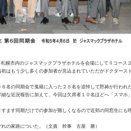
から、札幌市内のジャスマックプラザホテルを会場にしてⅡコース
当初はもう少し多くの参加者が見込まれていただがドクタース
９６名の同期会で鬼籍に入った２５名を追悼して黙祷が行われ
細な近況報告に加えて、今回は欠席者１０名ほどへ「スマホ
すます同期だけでの参加が難しくなるので近郊の同窓生にも
れの家路についた。（文責 幹事 古屋 勝）