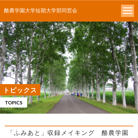
酪農学園大学短期大学部同窓会
トピックス
TOPICS
「ふみあと」収録メイキング 酪農学園